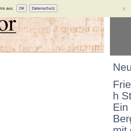
nis aus.
OK
Datenschutz
Neu
Frie
h St
Ein
Ber
mit