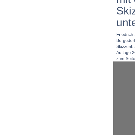
Ski
unt
Friedrich 
Bergedor
Skizzenbu
Auflage 
zum Seit