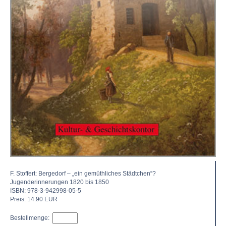
F. Stoffert: Bergedorf – „ein gemüthliches Städtchen“?
Jugenderinnerungen 1820 bis 1850
ISBN: 978-3-942998-05-5
Preis: 14.90 EUR
Bestellmenge: